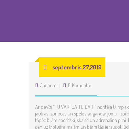
septembris 27,2019
Jaunumi
0 Komentāri
Ar devīzi “TU VARI JA TU DARI” noritēja Olimpis
jautras izpriecas un spēles ar gandarījumu izpildī
tāpēc bijām sportiski, skaisti un adrenalīna pil
gan uz trotuāra malām un bērni tās ieraugot lūdz