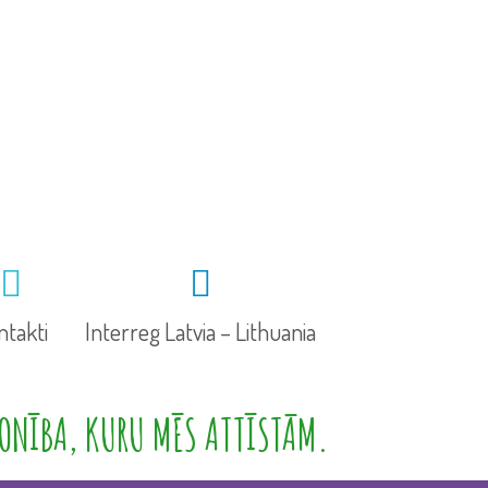
ntakti
Interreg Latvia – Lithuania
ONĪBA, KURU MĒS ATTĪSTĀM.