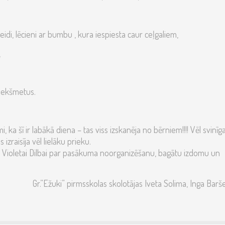
eidi, lēcieni ar bumbu , kura iespiesta caur ceļgaliem,
,
iekšmetus.
, ka šī ir labākā diena – tas viss izskanēja no bērniem!!!! Vēl svinīg
s dāvaniņas, kas izraisīja vēl lielāku pri
 Dilbai par pasākuma noorganizēšanu, bagātu izdomu un
Gr.”Ežuki” pirmsskolas skolotājas Iveta Solima, Inga Barš