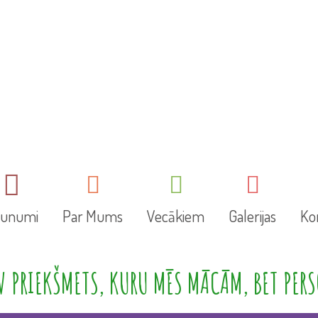
aunumi
Par Mums
Vecākiem
Galerijas
Ko
 PRIEKŠMETS, KURU MĒS MĀCĀM, BET PERS
Mūsu tradīcijas
Informācija vecākiem