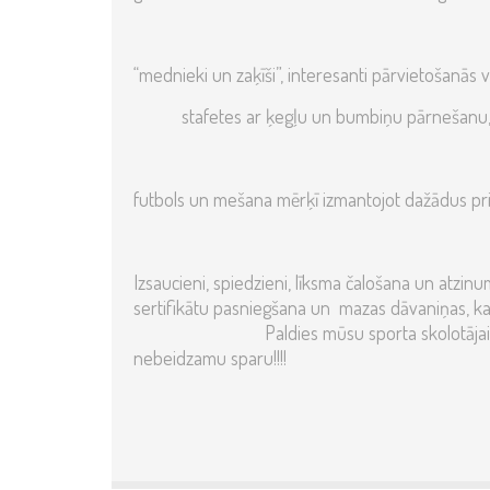
“mednieki un zaķīši”, interesanti pārvietošanās v
stafetes ar ķegļu un bumbiņu pārnešanu
futbols un mešana mērķī izmantojot dažādus pr
Izsaucieni, spiedzieni, līksma čalošana un atzinumi
sertifikātu pasniegšana un maza
Paldies mūsu sporta skolotājai Violetai
nebeidzamu sparu!!!!