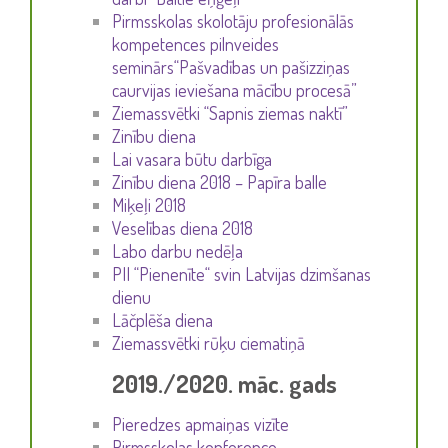
Pirmsskolas skolotāju profesionālās
kompetences pilnveides
seminārs“Pašvadības un pašizziņas
caurvijas ieviešana mācību procesā”
Ziemassvētki “Sapnis ziemas naktī”
Zinību diena
Lai vasara būtu darbīga
Zinību diena 2018 – Papīra balle
Miķeļi 2018
Veselības diena 2018
Labo darbu nedēļa
PII “Pienenīte“ svin Latvijas dzimšanas
dienu
Lāčplēša diena
Ziemassvētki rūķu ciematiņā
2019./2020. māc. gads
Pieredzes apmaiņas vizīte
Pirmsskolas konference