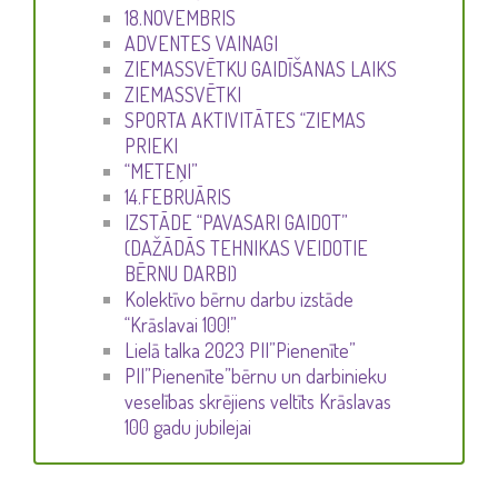
18.NOVEMBRIS
ADVENTES VAINAGI
ZIEMASSVĒTKU GAIDĪŠANAS LAIKS
ZIEMASSVĒTKI
SPORTA AKTIVITĀTES “ZIEMAS
PRIEKI
“METEŅI”
14.FEBRUĀRIS
IZSTĀDE “PAVASARI GAIDOT”
(DAŽĀDĀS TEHNIKAS VEIDOTIE
BĒRNU DARBI)
Kolektīvo bērnu darbu izstāde
“Krāslavai 100!”
Lielā talka 2023 PII”Pienenīte”
PII”Pienenīte”bērnu un darbinieku
veselības skrējiens veltīts Krāslavas
100 gadu jubilejai