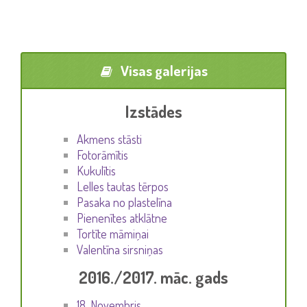
Visas galerijas
Izstādes
Akmens stāsti
Fotorāmītis
Kukulītis
Lelles tautas tērpos
Pasaka no plastelīna
Pienenītes atklātne
Tortīte māmiņai
Valentīna sirsniņas
2016./2017. māc. gads
18. Novembris