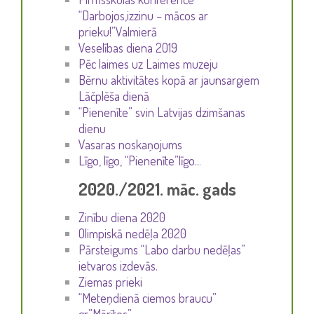
“Darbojos,izzinu – mācos ar
prieku!”Valmierā
Veselības diena 2019
Pēc laimes uz Laimes muzeju
Bērnu aktivitātes kopā ar jaunsargiem
Lāčplēša dienā
“Pienenīte” svin Latvijas dzimšanas
dienu
Vasaras noskaņojums
Līgo, līgo, “Pienenīte”līgo..
.
2020./2021. māc. gads
Zinību diena 2020
Olimpiskā nedēļa 2020
Pārsteigums “Labo darbu nedēļas”
ietvaros izdevās.
Ziemas prieki
“Meteņdienā ciemos braucu”