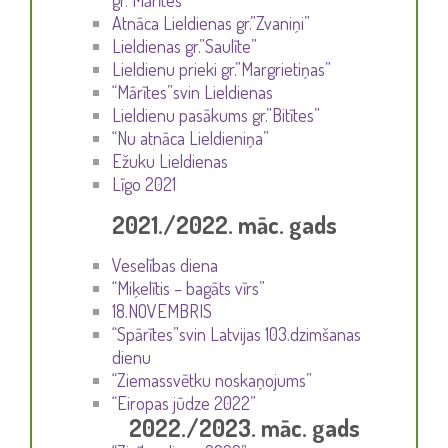
gr.”Mārītes”
Atnāca Lieldienas gr.”Zvaniņi”
Lieldienas gr.”Saulīte”
Lieldienu prieki gr.”Margrietiņas”
“Mārītes”svin Lieldienas
Lieldienu pasākums gr.”Bitītes”
“Nu atnāca Lieldieniņa”
Ežuku Lieldienas
Līgo 2021
2021./2022. māc. gads
Veselības diena
“Miķelītis – bagāts vīrs”
18.NOVEMBRIS
“Spārītes”svin Latvijas 103.dzimšanas
dienu
“Ziemassvētku noskaņojums”
“Eiropas jūdze 2022”
2022./2023. māc. gads