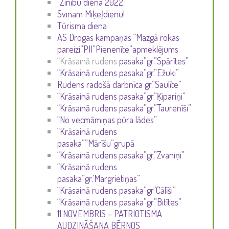
“Zinību diena 2022”
Svinam Miķeļdienu!
Tūrisma diena
AS Drogas kampaņas “Mazgā rokas
pareizi”PII”Pienenīte”apmeklējums
“Krāsainā rudens
pasaka”gr.”Spārītes”
“Krāsainā rudens pasaka”gr.”Ežuki”
Rudens radošā darbnīca gr.”Saulīte”
“Krāsainā rudens pasaka”gr.”Ķipariņi”
“Krāsainā rudens pasaka”gr.”Taurenīši”
“No vecmāmiņas pūra lādes”
“Krāsainā rudens
pasaka””Mārīšu”grupā
“Krāsainā rudens pasaka”gr.”Zvaniņi”
“Krāsainā rudens
pasaka”gr.’Margrietiņas”
“Krāsainā rudens pasaka”gr.’Cālīši”
“Krāsainā rudens pasaka”gr.”Bitītes”
11.NOVEMBRIS – PATRIOTISMA
AUDZINĀŠANA BĒRNOS