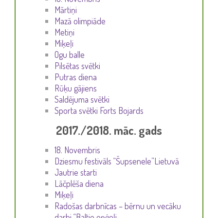
Mārtiņi
Mazā olimpiāde
Metiņi
Miķeļi
Ogu balle
Pilsētas svētki
Putras diena
Rūķu gājiens
Saldējuma svētki
Sporta svētki Forts Bojards
2017./2018. māc. gads
18. Novembris
Dziesmu festivāls “Šupsenele”Lietuvā
Jautrie starti
Lāčplēša diena
Miķeļi
Radošas darbnīcas – bērnu un vecāku
darbi “Baltie eņģeļi