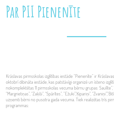
Par
PII
Pienenīte
Krāslavas pirmsskolas izglītības iestāde “Pienenīte” ir Krāsla
oktobrī dibināta iestāde, kas patstāvīgi organizē un īsteno izglīt
nokomplektētas 11 pirmsskolas vecuma bērnu grupas: Saulīte”, “Tau
“Margrietiņas”, “Zaķīši”, “Spārītes”, ”Ežuki”,’Ķipariņi”, “Zvaniņi”,”Bi
uzņemti bērni no pusotra gada vecuma. Tiek realizētas trīs pirm
programmas: