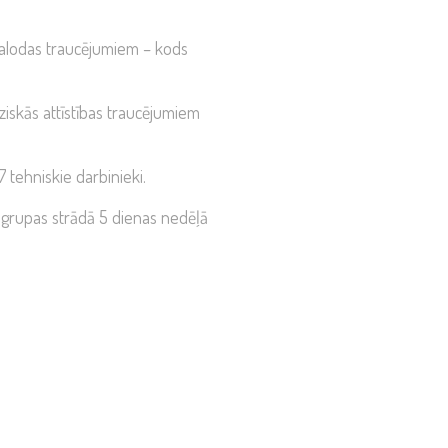
 valodas traucējumiem – kods
iziskās attīstības traucējumiem
 tehniskie darbinieki.
grupas strādā 5 dienas nedēļā
Mūsu himna