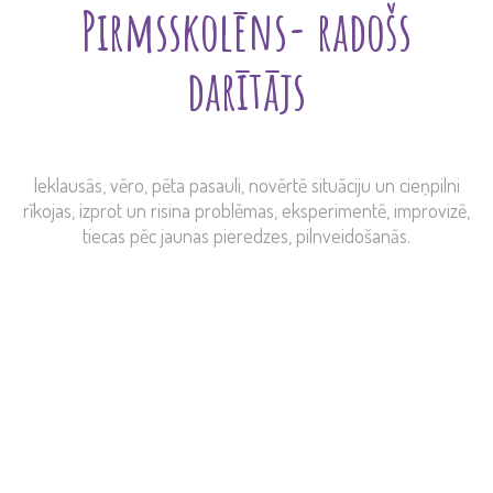
Pirmsskolēns- radošs
darītājs
Ieklausās, vēro, pēta pasauli, novērtē situāciju un cieņpilni
rīkojas, izprot un risina problēmas, eksperimentē, improvizē,
tiecas pēc jaunas pieredzes, pilnveidošanās.