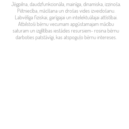
Jēgpilna, daudzfunkcionāla, mainīga, dinamiska, izzinoša.
Pētniecība, mācīšana un drošas vides izveidošanu.
Labvēlīga fiziskai, garīgajai un intelektuālajai attīstībai.
Atbilstoši bērnu vecumam apgūstamajam mācību
saturam un izglītības iestādes resursiem- rosina bērnu
darboties patstāvīgi, kas atspoguļo bērnu intereses.