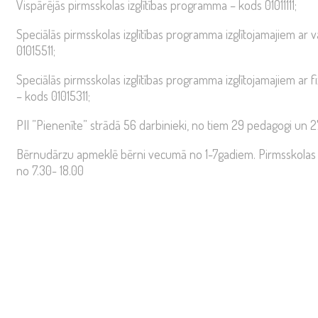
Vispārējās pirmsskolas izglītības programma – kods 01011111;
Speciālās pirmsskolas izglītības programma izglītojamajiem ar
01015511;
Speciālās pirmsskolas izglītības programma izglītojamajiem ar f
– kods 01015311;
PII ”Pienenīte” strādā 56 darbinieki, no tiem 29 pedagogi un 27
Bērnudārzu apmeklē bērni vecumā no 1-7gadiem. Pirmsskolas 
no 7.30- 18.00