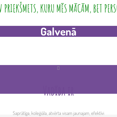
 PRIEKŠMETS, KURU MĒS MĀCĀM, BET PERS
Galvenā
Vadība ir
Saprātīga, koleģiāla, atvērta visam jaunajam, efektīvi