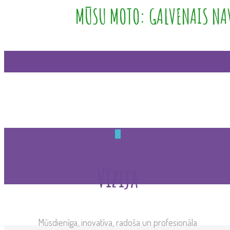
MŪSU MOTO: GALVENAIS NAV
Vīzija
Mūsdienīga, inovatīva, radoša un profesionāla