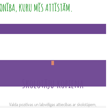
ONĪBA, KURU MĒS ATTĪSTĀM.
Skolotāju kopiena
Valda pozitīvas un labvēlīgas attiecības ar skolotājiem,