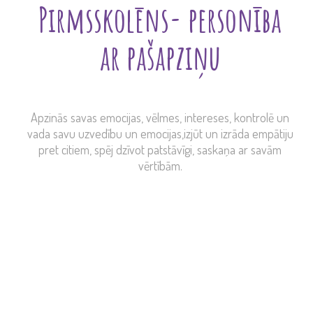
Pirmsskolēns- personība
ar pašapziņu
Apzinās savas emocijas, vēlmes, intereses, kontrolē un
vada savu uzvedību un emocijas,izjūt un izrāda empātiju
pret citiem, spēj dzīvot patstāvīgi, saskaņa ar savām
vērtībām.