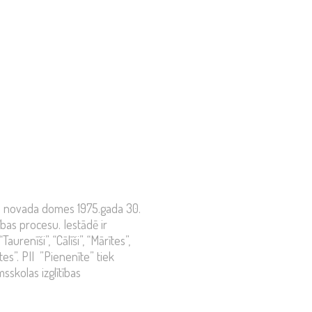
vas novada domes 1975.gada 30.
ības procesu. Iestādē ir
renīši”, “Cālīši”, “Mārītes”,
tītes”. PII ”Pienenīte” tiek
sskolas izglītības