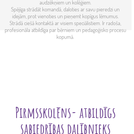
audzēkņiem un kolēģiem.
Spējīga strādāt komandā, daloties ar savu pieredzi un
idejām, prot vienoties un pieņemt kopīgus lēmumus.
Strādā ciešā kontaktā ar visiem speciālistiem. Ir radoša,
profesionāla atbildīga par bērniem un pedagoģisko procesu
kopumā.
Pirmsskolēns- atbildīgs
sabiedrības dalībnieks