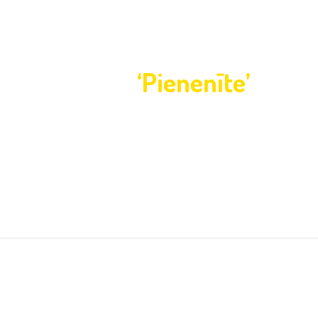
ni lūdzam PII
‘Pienenīte’
mājas