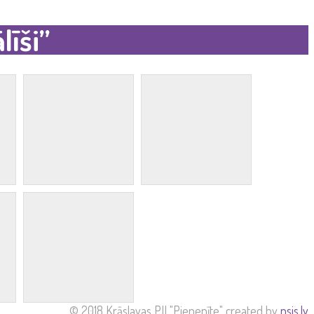
līši”
© 2018 Krāslavas PII "Pienenīte" created by
nsis.lv