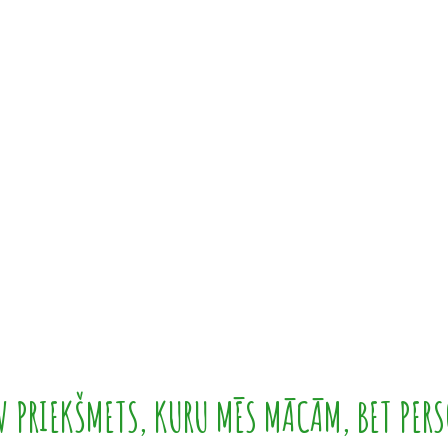
 PRIEKŠMETS, KURU MĒS MĀCĀM, BET PERS