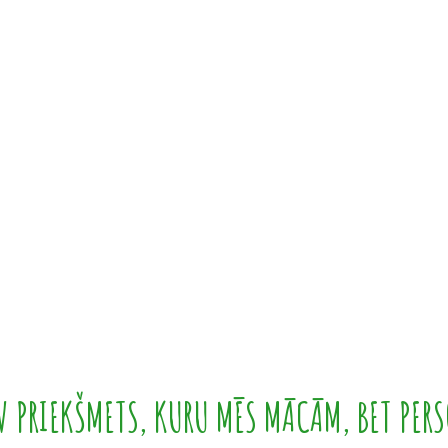
 PRIEKŠMETS, KURU MĒS MĀCĀM, BET PERS