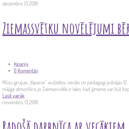
decembris 13,2018
Ziemassvētku novēlējumi b
Ķipariņi
0 Komentāri
Mūsu grupas „Ķipariņi” audzēkņi, vecāki un pedagogi pulcējās 12
mājīga atmosfēra, jo Ziemassvētki ir laiks, kad ģimene var būt kopā,
Lasīt vairāk
novembris 13,2018
Radošā darbnīca ar vecākiem 