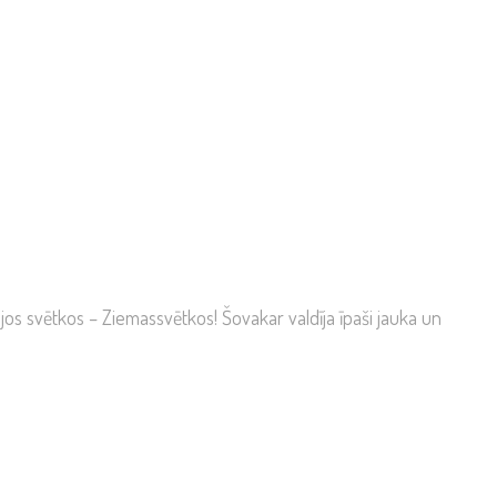
os svētkos – Ziemassvētkos! Šovakar valdīja īpaši jauka un