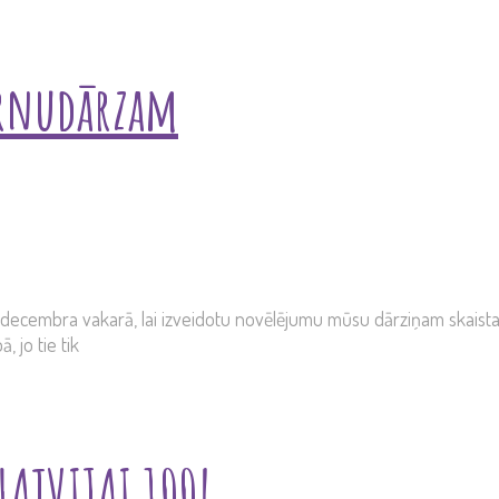
ērnudārzam
. decembra vakarā, lai izveidotu novēlējumu mūsu dārziņam skaistaj
 jo tie tik
LATVIJAI 100!