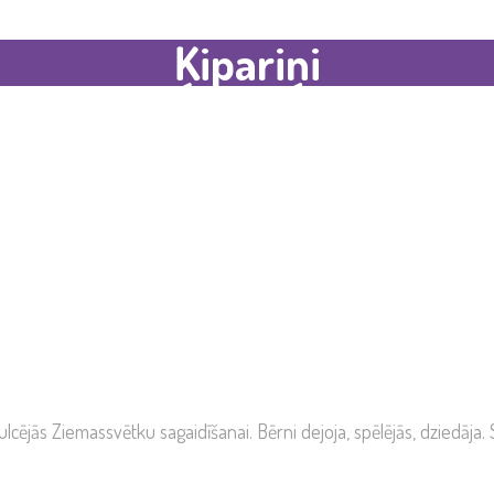
Ķipariņi
jās Ziemassvētku sagaidīšanai. Bērni dejoja, spēlējās, dziedāja. Sk