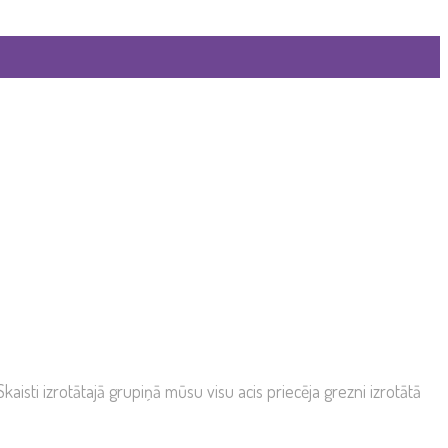
aisti izrotātajā grupiņā mūsu visu acis priecēja grezni izrotātā