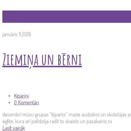
janvāris 11,2019
Ziemiņa un bērni
Ķipariņi
0 Komentāri
decembrī mūsu grupas “Ķipariņi” mazie audzēkņi un skolotājas pulcē
eglīte, kura arī palīdzēja radīt to skaisto un pasakaino sv
Lasīt vairāk