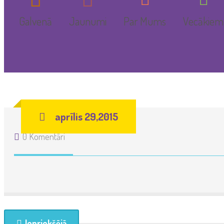
Galvenā
Jaunumi
Par Mums
Vecākiem
Mūsu tradīcijas
Informācij
Pedagogi
Pateicības
aprīlis 29,2015
Dokumenti
0 Komentāri
Iepriekšējā