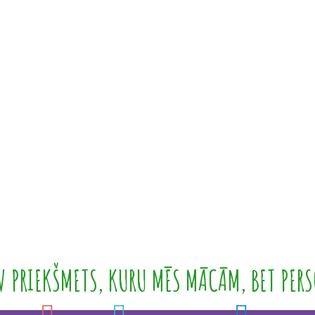
 PRIEKŠMETS, KURU MĒS MĀCĀM, BET PERS