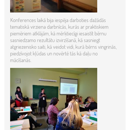
Konferences laikā bija iespēja darboties dažādās
tematiskā virziena darbnīcās, kurās ar praktiskiem
piemēriem atklājām, kā mērķtiecīgi iesaistīt bērnu
sasniedzamo rezultātu izvirzīšanā, kā sasniegt
atgriezenisko saiti, kā veidot vidi, kurā bērns vingrinās,
piedzīvojot kļūdas un novērtē tās kā daļu no
mācīšanās.