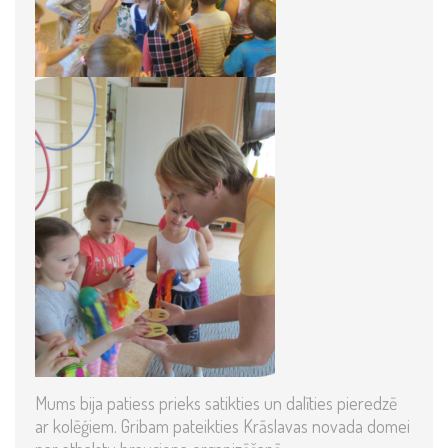
Mums bija patiess prieks satikties un dalīties pieredzē
ar kolēģiem. Gribam pateikties Krāslavas novada domei