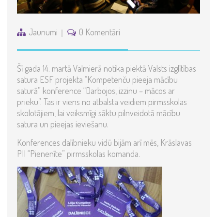
Jaunumi
0 Komentāri
Šī gada 14. martā Valmierā notika piektā Valsts izglītības
satura ESF projekta “Kompetenču pieeja mācību
saturā” konference “Darbojos, izzinu – mācos ar
prieku”. Tas ir viens no atbalsta veidiem pirmsskolas
skolotājiem, lai veiksmīgi sāktu pilnveidotā mācību
satura un pieejas ieviešanu.
Konferences dalībnieku vidū bijām arī mēs, Krāslavas
PII “Pienenīte” pirmsskolas komanda.