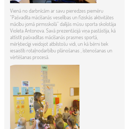
Vienā no darbnīcām ar savu pieredzes piemēru
“Pašvadīta mācīšanās veselības un fiziskās aktivitātes
mācību jomā pirmsskolā” dalījās mūsu sporta skolotāja
Violeta Antonova. Savā prezentācijā viņa pastāstīja, kā
attīstīt pašvadītas mācīšanās prasmes sportā,
mērķtiecīgi veidojot atbilstošu vidi, un kā bērni tiek
iesaistīti rotaļnodarbību plānošanas , īstenošanas un
vērtēšanas procesā.