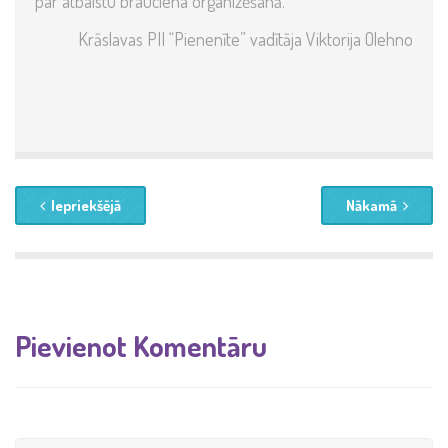
par atbalstu brauciena organizēšanā.
Krāslavas PII “Pienenīte” vadītāja Viktorija Olehno
Iepriekšējā
Nākamā
Pievienot Komentāru