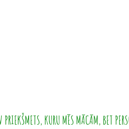
 PRIEKŠMETS, KURU MĒS MĀCĀM, BET PERS