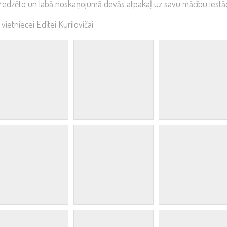
 redzēto un labā noskaņojumā devās atpakaļ uz savu mācību iestād
etniecei Edītei Kurilovičai.