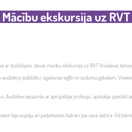
Mācību ekskursija uz RVT
pā ar skolotājām, devās mācību ekskursijā uz RVT Krāslavas tehnol
udzēkņu palīdzību, izgatavoja eglīti no auduma gabaliem. Viņiem t
ņus. Audzēkņi iepazinās ar aprūpētāja profesiju, apskatīja speciāli
ņiem bija iespēja arī padarboties katram pie sava datora. Vēl bērni