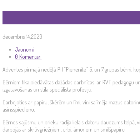
decembris 14,2023
Jaunumi
0 Komentāri
Adventes pirmajā nedēļā PII “Pienenīte” 5. un 7.grupas bērni, ko
Bērniem tika piedāvātas dažādas darbnīcas, ar RVT pedagogu un a
izgatavošanas un stila speciālista profesiju.
Darbojoties ar papīru, šķērēm un līmi, viņi salīmēja mazus datori
asinsspiedienu.
Bērnos sajūsmu un prieku radīja lielais datoru daudzums telpā, vi
darbojās ar skrūvgriežņiem, urbi, āmuriem un smilšpapīru.