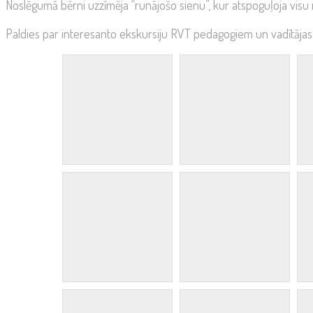
Noslēgumā bērni uzzīmēja “runājošo sienu”, kur atspoguļoja visu
Paldies par interesanto ekskursiju RVT pedagogiem un vadītājas vi