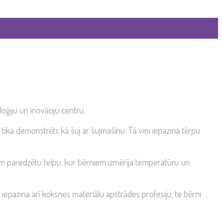
oģiju un inovāciju centru.
ika demonstrēts kā šuj ar šujmašīnu. Tā viņi iepazina tērpu
 tam paredzētu telpu, kur bērniem izmērīja temperatūru un
 iepazina arī koksnes materiālu apstrādes profesiju, te bērni