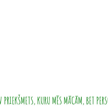
 PRIEKŠMETS, KURU MĒS MĀCĀM, BET PERS