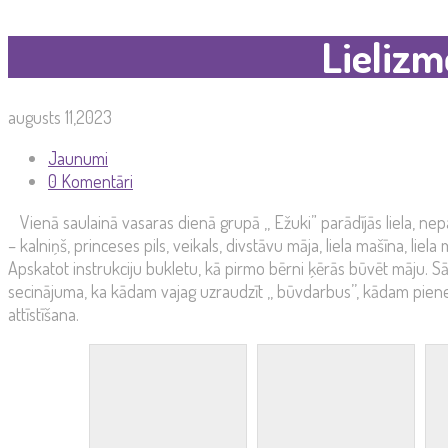
Lielizm
augusts 11,2023
Jaunumi
0 Komentāri
Vienā saulainā vasaras dienā grupā ,, Ežuki” parādījās liela, nep
– kalniņš, princeses pils, veikals, divstāvu māja, liela mašīna, lie
Apskatot instrukciju bukletu, kā pirmo bērni ķērās būvēt māju. Sāku
secinājuma, ka kādam vajag uzraudzīt ,, būvdarbus’’, kādam pienes
attīstīšana.