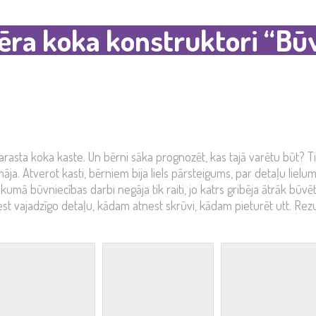
ēra koka konstruktori “Bū
arasta koka kaste. Un bērni sāka prognozēt, kas tajā varētu būt? T
la māja. Atverot kasti, bērniem bija liels pārsteigums, par detaļu liel
mā būvniecības darbi negāja tik raiti, jo katrs gribēja ātrāk būvēt,
t vajadzīgo detaļu, kādam atnest skrūvi, kādam pieturēt utt. Rezult