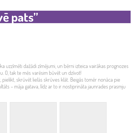
vē pats”
ika uzzīmēti dažādi zīmējumi, un bērni izteica vairākas prognozes
umu. O, tak te mēs varēsim būvēt un dzīvot!
 pielikt, skrūvēt lielās skrūves klāt. Beigās tomēr nonāca pie
āts – māja gatava, līdz ar to ir nostiprināta jaunrades prasmju