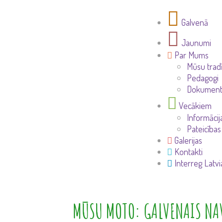
Galvenā
Jaunumi
Par Mums
Mūsu tradī
Pedagogi
Dokument
Vecākiem
Informāci
Pateicības
Galerijas
Kontakti
Interreg Latvi
MŪSU MOTO: GALVENAIS NAV