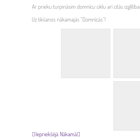
Ar prieku turpināsim domnīcu ciklu arī citās izglītīb
Uz tikšanos nākamajās “Domnīcās”!
Iepriekšējā
Nākamā