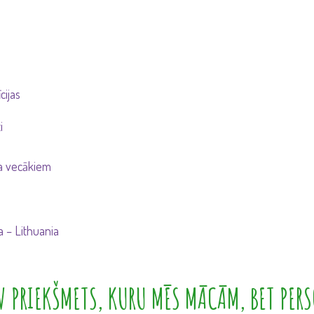
cijas
i
ja vecākiem
a – Lithuania
 PRIEKŠMETS, KURU MĒS MĀCĀM, BET PERS