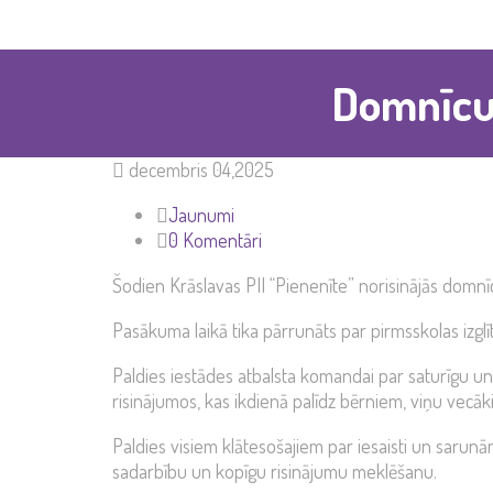
Domnīcu 
decembris 04,2025
Jaunumi
0 Komentāri
Šodien Krāslavas PII “Pienenīte” norisinājās domnī
Pasākuma laikā tika pārrunāts par pirmsskolas izglī
Paldies iestādes atbalsta komandai par saturīgu un
risinājumos, kas ikdienā palīdz bērniem, viņu vec
Paldies visiem klātesošajiem par iesaisti un sarun
sadarbību un kopīgu risinājumu meklēšanu.