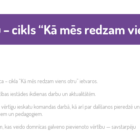
– cikls “Kā mēs redzam vi
ca – cikla “Kā mēs redzam viens otru” ietvaros.
tības iestādes ikdienas darbu un aktualitātēm.
 vērtīgu ieskatu komandas darbā, kā arī par dalīšanos pieredzē un
ākiem un pedagogiem.
ām, kas veido domnīcas galveno pievienoto vērtību — savstarpēju