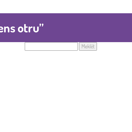
ens otru”
Meklēt: