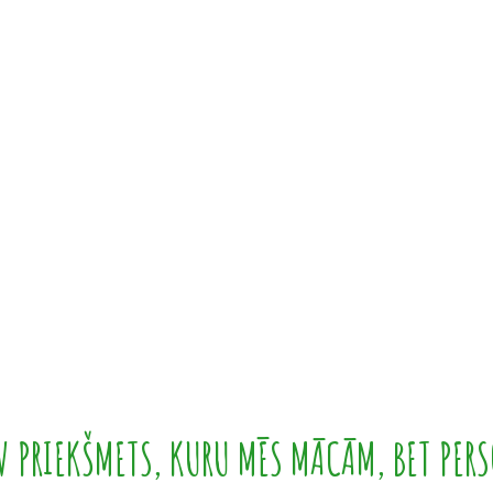
 PRIEKŠMETS, KURU MĒS MĀCĀM, BET PERS