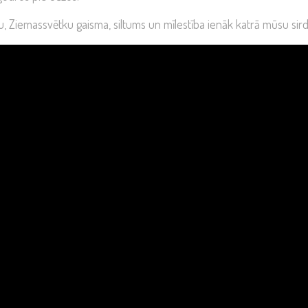
, Ziemassvētku gaisma, siltums un mīlestība ienāk katrā mūsu sird