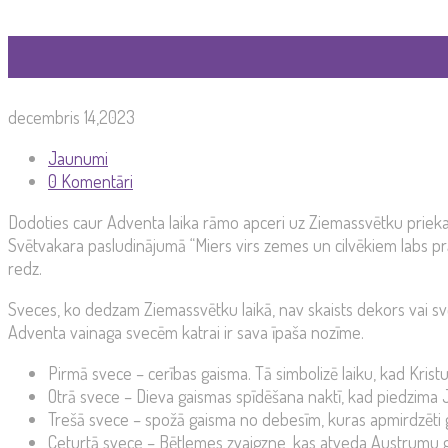
decembris 14,2023
Jaunumi
0 Komentāri
Dodoties caur Adventa laika rāmo apceri uz Ziemassvētku prieka vi
Svētvakara pasludinājumā “Miers virs zemes un cilvēkiem labs prāts
redz.
Sveces, ko dedzam Ziemassvētku laikā, nav skaists dekors vai svē
Adventa vainaga svecēm katrai ir sava īpaša nozīme.
Pirmā svece – cerības gaisma. Tā simbolizē laiku, kad Krist
Otrā svece – Dieva gaismas spīdēšana naktī, kad piedzima 
Trešā svece – spožā gaisma no debesīm, kuras apmirdzēti ga
Ceturtā svece – Bētlemes zvaigzne, kas atveda Austrumu 