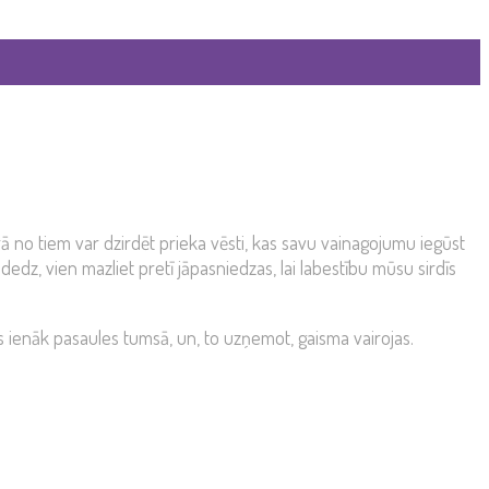
rā no tiem var dzirdēt prieka vēsti, kas savu vainagojumu iegūst
dedz, vien mazliet pretī jāpasniedzas, lai labestību mūsu sirdīs
s ienāk pasaules tumsā, un, to uzņemot, gaisma vairojas.