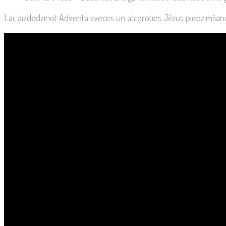
Lai, aizdedzinot Adventa sveces un atceroties Jēzus piedzimšanu