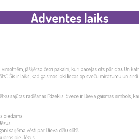
Adventes laiks
rsotnēm, jāšķērso četri pakalni, kuri paceļas cits pār citu. Un kat
”. Šis ir laiks, kad gaismas loki liecas ap sveču mirdzumu un sirdi 
tku sajūtas radīšanas līdzeklis. Svece ir Dieva gaismas simbols, ka
us piedzima.
Jēzus.
ni saņēma vēsti par Dieva dēlu silītē.
gudros pie Jēzus.