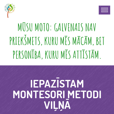
MŪSU MOTO: GALVENAIS NAV
PRIEKŠMETS, KURU MĒS MĀCĀM, BET
PERSONĪBA, KURU MĒS ATTĪSTĀM.
IEPAZĪSTAM
MONTESORI METODI
VIĻŅĀ