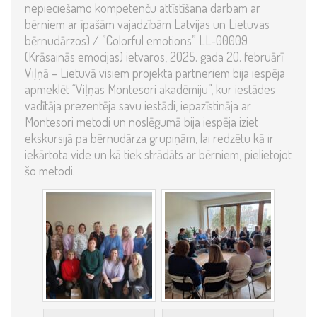
nepieciešamo kompetenču attīstīšana darbam ar
bērniem ar īpašām vajadzībām Latvijas un Lietuvas
bērnudārzos) / ”Colorful emotions” LL-00009
(Krāsainās emocijas) ietvaros, 2025. gada 20. februārī
Viļņā – Lietuvā visiem projekta partneriem bija iespēja
apmeklēt “Viļņas Montesori akadēmiju”, kur iestādes
vadītāja prezentēja savu iestādi, iepazīstināja ar
Montesori metodi un noslēgumā bija iespēja iziet
ekskursijā pa bērnudārza grupiņām, lai redzētu kā ir
iekārtota vide un kā tiek strādāts ar bērniem, pielietojot
šo metodi.