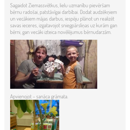
Sagaidot Ziemassvētkus, lielu uzmanību pievēršam
bērnu radošai, patstāvīgai darbībai. Dodat audzēkņiem
un vecākiem mājas darbus, iespēju plānot un realizēt
savas ieceres, izgatavojot sniegpārsliņas uz kurām gan
bērni, gan vecāki izteica novēlējumus bērnudarzām.
Apvienojot – sanāca grāmata.