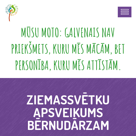
MŪSU MOTO: GALVENAIS NAV
PRIEKŠMETS, KURU MĒS MĀCĀM, BET
PERSONĪBA, KURU MĒS ATTĪSTĀM.
ZIEMASSVĒTKU
APSVEIKUMS
BĒRNUDĀRZAM