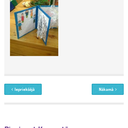
Iepriekšējā
Nākamā