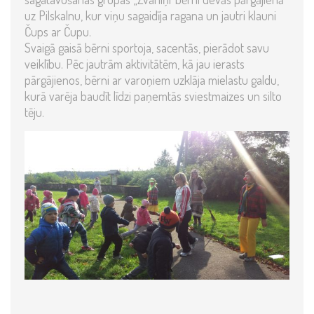
uz Pilskalnu, kur viņu sagaidīja ragana un jautri klauni
Čups ar Čupu.
Svaigā gaisā bērni sportoja, sacentās, pierādot savu
veiklību. Pēc jautrām aktivitātēm, kā jau ierasts
pārgājienos, bērni ar varoņiem uzklāja mielastu galdu,
kurā varēja baudīt līdzi paņemtās sviestmaizes un silto
tēju.