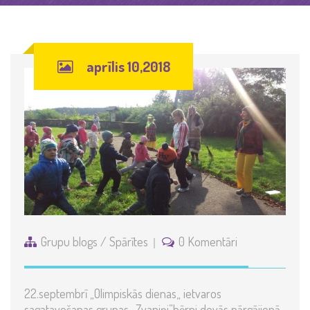
aprīlis 10,2018
Grupu blogs
/
Spārītes
0 Komentāri
22.septembrī „Olimpiskās dienas„ ietvaros
sagatavošanas grupas „Zvaniņi”bērni devās pārgājienā