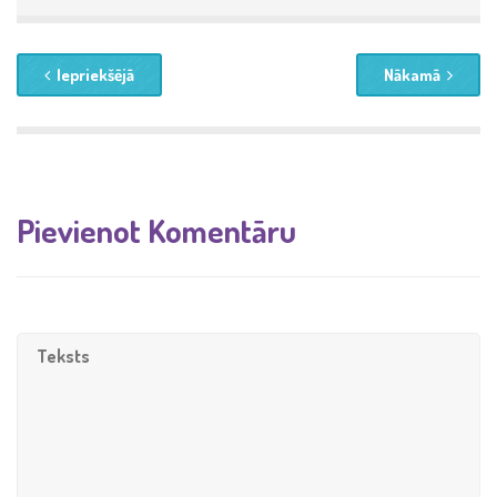
Iepriekšējā
Nākamā
Pievienot Komentāru