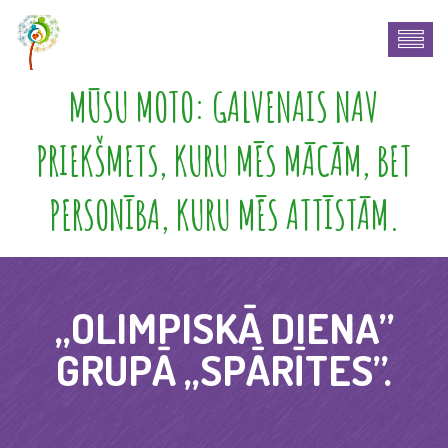
MŪSU MOTO: GALVENAIS NAV
PRIEKŠMETS, KURU MĒS MĀCĀM, BET
PERSONĪBA, KURU MĒS ATTĪSTĀM.
„OLIMPISKĀ DIENA”
GRUPĀ „SPĀRĪTES”.