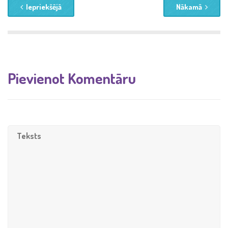
Iepriekšējā
Nākamā
Pievienot Komentāru