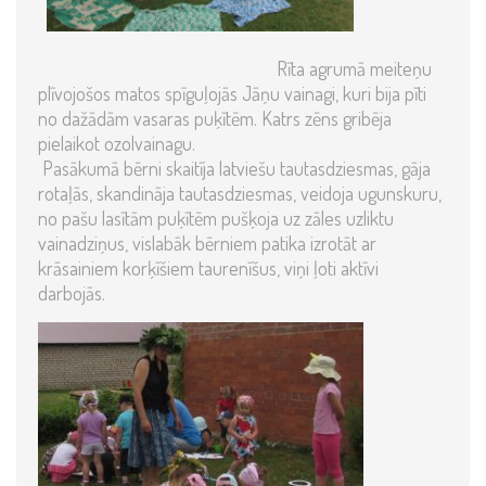
Rīta agrumā meiteņu
plīvojošos matos spīguļojās Jāņu vainagi, kuri bija pīti
no dažādām vasaras puķītēm. Katrs zēns gribēja
pielaikot ozolvainagu.
Pasākumā bērni skaitīja latviešu tautasdziesmas, gāja
rotaļās, skandināja tautasdziesmas, veidoja ugunskuru,
no pašu lasītām puķītēm pušķoja uz zāles uzliktu
vainadziņus, vislabāk bērniem patika izrotāt ar
krāsainiem korķīšiem taurenīšus, viņi ļoti aktīvi
darbojās.