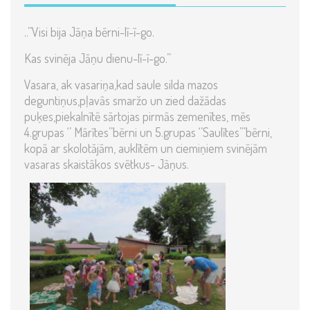
..’’Visi bija Jāņa bērni-lī-ī-go.
Kas svinēja Jāņu dienu-lī-ī-go.’’
Vasara, ak vasariņa,kad saule silda mazos
deguntiņus,pļavās smaržo un zied dažādas
puķes,piekalnītē sārtojas pirmās zemenītes, mēs
4.grupas ‘’ Mārītes’’bērni un 5.grupas ‘’Saulītes’’’bērni,
kopā ar skolotājām, auklītēm un ciemiņiem svinējām
vasaras skaistākos svētkus- Jāņus.