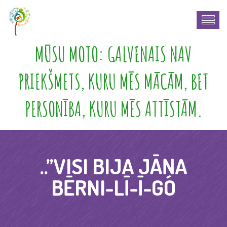
MŪSU MOTO: GALVENAIS NAV
PRIEKŠMETS, KURU MĒS MĀCĀM, BET
PERSONĪBA, KURU MĒS ATTĪSTĀM.
..’’VISI BIJA JĀŅA
BĒRNI-LĪ-Ī-GO