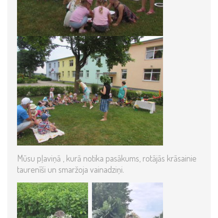
Mūsu pļaviņā , kurā notika pasākums, rotājās krāsainie
taurenīši un smaržoja vainadziņi.