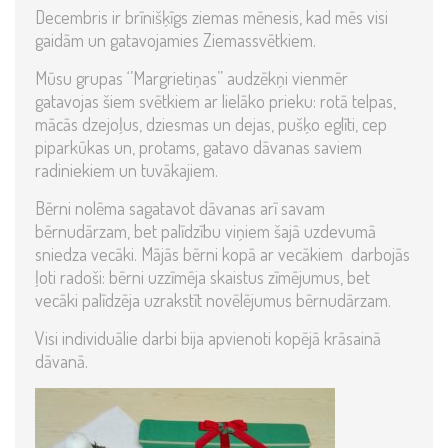
Decembris ir brīnišķīgs ziemas mēnesis, kad mēs visi
gaidām un gatavojamies Ziemassvētkiem.
Mūsu grupas ‘’Margrietiņas’’ audzēkņi vienmēr
gatavojas šiem svētkiem ar lielāko prieku: rotā telpas,
mācās dzejoļus, dziesmas un dejas, pušķo eglīti, cep
piparkūkas un, protams, gatavo dāvanas saviem
radiniekiem un tuvākajiem.
Bērni nolēma sagatavot dāvanas arī savam
bērnudārzam, bet palīdzību viņiem šajā uzdevumā
sniedza vecāki. Mājās bērni kopā ar vecākiem darbojās
ļoti radoši: bērni uzzīmēja skaistus zīmējumus, bet
vecāki palīdzēja uzrakstīt novēlējumus bērnudārzam.
Visi individuālie darbi bija apvienoti kopējā krāsainā
dāvanā.