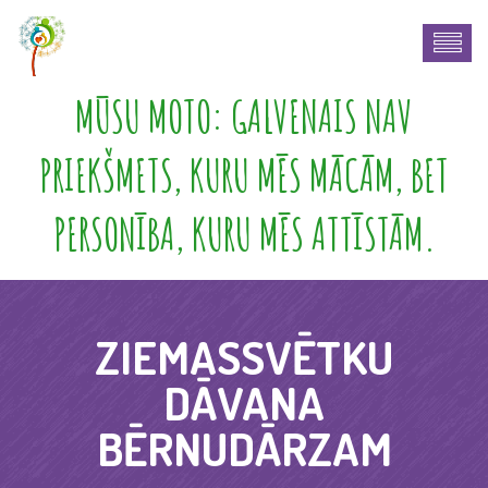
MŪSU MOTO: GALVENAIS NAV
PRIEKŠMETS, KURU MĒS MĀCĀM, BET
PERSONĪBA, KURU MĒS ATTĪSTĀM.
ZIEMASSVĒTKU
DĀVANA
BĒRNUDĀRZAM