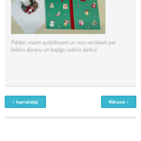
Paldies visiem audzēkņiem un viņu vecāķiem par
lielisko dāvanu un kopīgo radošo darbu!
Iepriekšējā
Nākamā