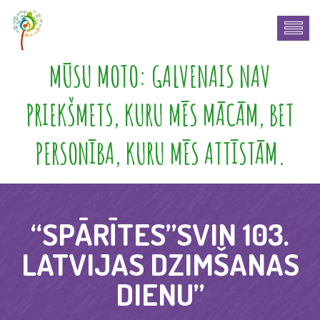
MŪSU MOTO: GALVENAIS NAV
PRIEKŠMETS, KURU MĒS MĀCĀM, BET
PERSONĪBA, KURU MĒS ATTĪSTĀM.
“SPĀRĪTES”SVIN 103.
LATVIJAS DZIMŠANAS
DIENU”