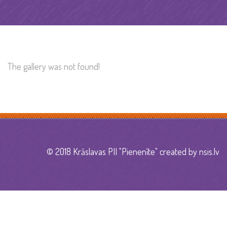
The gallery was not found!
© 2018 Krāslavas PII "Pienenīte" created by
nsis.lv