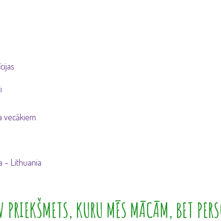
cijas
i
ja vecākiem
a – Lithuania
 PRIEKŠMETS, KURU MĒS MĀCĀM, BET PERS