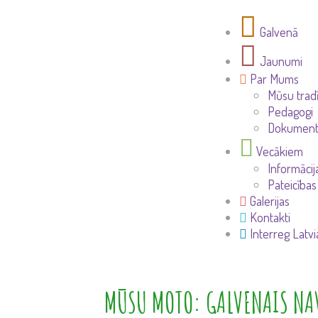
Galvenā
Jaunumi
Par Mums
Mūsu tradī
Pedagogi
Dokument
Vecākiem
Informāci
Pateicības
Galerijas
Kontakti
Interreg Latvi
MŪSU MOTO: GALVENAIS NAV