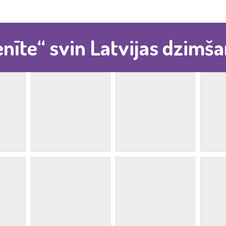
enīte“ svin Latvijas dzimš