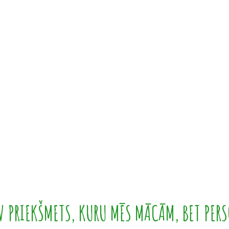
 PRIEKŠMETS, KURU MĒS MĀCĀM, BET PERS