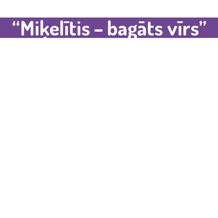
“Miķelītis – bagāts vīrs”