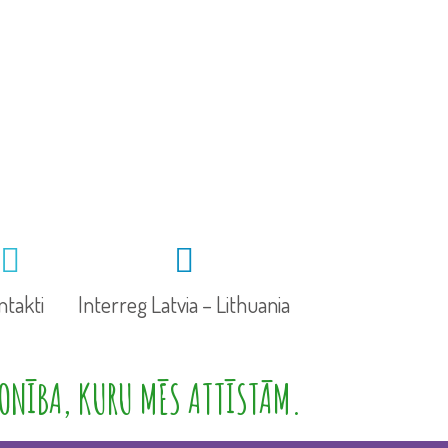
ntakti
Interreg Latvia – Lithuania
ONĪBA, KURU MĒS ATTĪSTĀM.