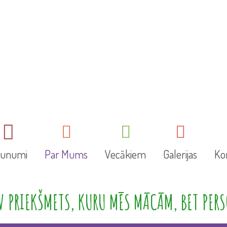
aunumi
Par Mums
Vecākiem
Galerijas
Ko
 PRIEKŠMETS, KURU MĒS MĀCĀM, BET PERS
Mūsu tradīcijas
Informācija vecākiem