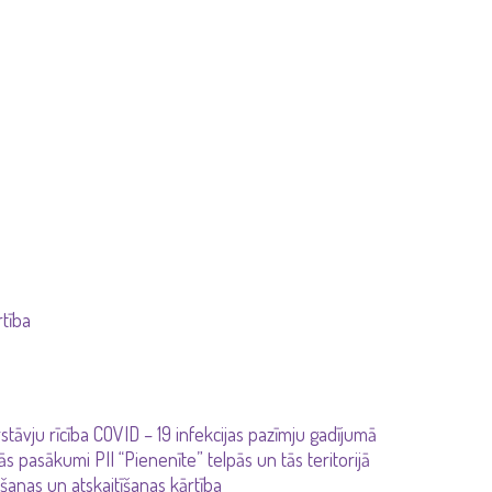
rtība
stāvju rīcība COVID – 19 infekcijas pazīmju gadījumā
 pasākumi PII “Pienenīte” telpās un tās teritorijā
šanas un atskaitīšanas kārtība