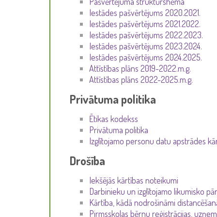
Pašvērtējuma struktūrshēma
Iestādes pašvērtējums 2020.2021.
Iestādes pašvērtējums 2021.2022.
Iestādes pašvērtējums 2022.2023.
Iestādes pašvērtējums 2023.2024.
Iestādes pašvērtējums 2024.2025.
Attīstības plāns 2019-2022.m.g.
Attīstības plāns 2022-2025.m.g.
Privātuma politika
Ētikas kodekss
Privātuma politika
Izglītojamo personu datu apstrādes kā
Drošība
Iekšējās kārtības noteikumi
Darbinieku un izglītojamo likumisko pār
Kārtība, kādā nodrošināmi distancēšanās
Pirmsskolas bērnu reģistrācijas, uzņem