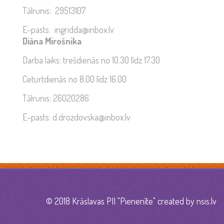
Tālrunis: 29513107
E–pasts: ingridda@inbox.lv
Diāna Mirošnika
Darba laiks: trešdienās no 10.30 līdz 17.30
Ceturtdienās no 8.00 līdz 16.00
Tālrunis: 26020286
E–pasts: d.drozdovska@inbox.lv
© 2018 Krāslavas PII "Pienenīte" created by
nsis.lv