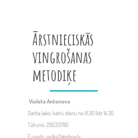
Ārstnieciskās
vingrošanas
metodiķe
Violeta Antonova
Darba laiks: katru dienu no 8.30 līdz 14.30
Tālrunis: 29533790
E–pasts: violka3@inbox.lv