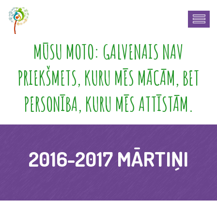
MŪSU MOTO: GALVENAIS NAV
PRIEKŠMETS, KURU MĒS MĀCĀM, BET
PERSONĪBA, KURU MĒS ATTĪSTĀM.
2016-2017 MĀRTIŅI